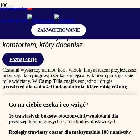
info@tiliaresort.sk
Kemping i karawaning
+421 903 417 269
ZAKWATEROWANIE
Wolność na świeżym powietrzu. Ale z
komfortem, który docenisz.
Poznaj opcje
Czasami wystarczy namiot, koc i widok. Innym razem przyjeżdżasz
przyczepą kempingową i szukasz miejsca, w którym poczujesz się
mile widziany. W
Camp Tilia
znajdziesz jedno i drugie –
przestrzeń dla wolności i udogodnienia, które robią różnicę.
Co na ciebie czeka i co wziąć?
16 trawiastych boksów otoczonych żywopłotami dla
przyczep
kempingowych i samochodów dostawczych
Rozległy trawiasty obszar dla maksymalnie 100 namiotów