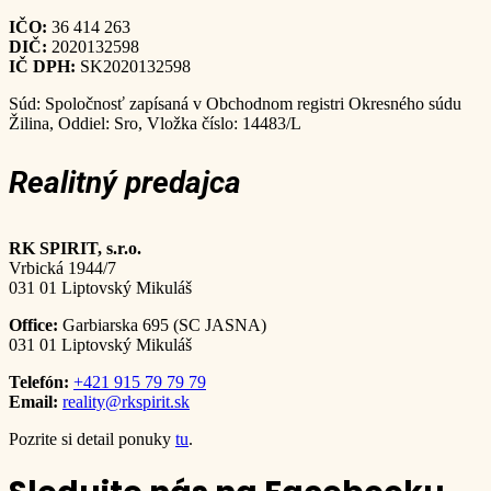
IČO:
36 414 263
DIČ:
2020132598
IČ DPH:
SK2020132598
Súd: Spoločnosť zapísaná v Obchodnom registri Okresného súdu
Žilina, Oddiel: Sro, Vložka číslo: 14483/L
Realitný predajca
RK SPIRIT, s.r.o.
Vrbická 1944/7
031 01 Liptovský Mikuláš
Office:
Garbiarska 695 (SC JASNA)
031 01 Liptovský Mikuláš
Telefón:
+421 915 79 79 79
Email:
reality@rkspirit.sk
Pozrite si detail ponuky
tu
.