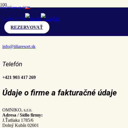
info@tiliaresort.sk
Kontaktné informácie
+421 903 417 269
REZERVOVAŤ
Email
info@tiliaresort.sk
Telefón
+421 903 417 269
Údaje o firme a fakturačné údaje
OMNIKO, s.r.o.
Adresa / Sídlo firmy:
J.Ťatliaka 1785/6
Dolný Kubín 02601